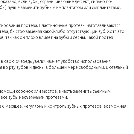
оказано, если зубы, ограничивающие дефект, сильно по-
убы) лучше заменить зубным имплантатом или имплантатами.
ксирования протеза. Пластиночные протезы изготавливаются
еза, быстро заменяя какой-либо отсутствующий зуб. Хотя это
 так как он плохо влияет на зубы и дёсны. Такой протез
 в свою очередь увеличива- ет удобство использования
ся во рту зубов и дёсны в большей мере свободными. Бюгельный
помощи коронок или мостов, а часть заменить съёмным
ь все зубы несъёмными протезами.
 6 месяцев. Регулярный контроль зубных протезов, возможная