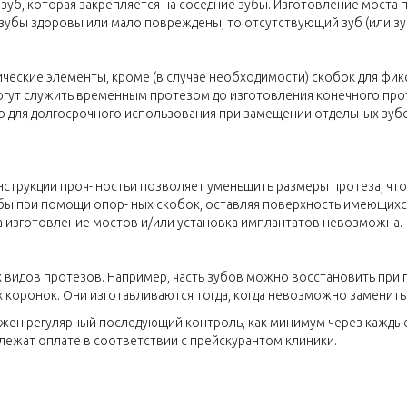
уб, которая закрепляется на соседние зубы. Изготовление моста п
 зубы здоровы или мало повреждены, то отсутствующий зуб (или з
ические элементы, кроме (в случае необходимости) скобок для фи
могут служить временным протезом до изготовления конечного прот
 для долгосрочного использования при замещении отдельных зубов,
нструкции проч- ностьи позволяет уменьшить размеры протеза, что
убы при помощи опор- ных скобок, оставляя поверхность имеющих
да изготовление мостов и/или установка имплантатов невозможна.
идов протезов. Например, часть зубов можно восстановить при 
х коронок. Они изготавливаются тогда, когда невозможно заменит
ен регулярный последующий контроль, как минимум через каждые
длежат оплате в соответствии с прейскурантом клиники.