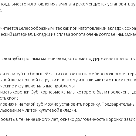
Иногда вместо изготовления ламината рекомендуется установить 
.
читается целесообразным, так как при изготовлении вкладок сохр
ский материал. Вкладки из сплава золота очень долговечны. Одна
слоя зуба прочным материалом, который поддерживает крепость и 
или если зуб по большей части состоит из пломбировочного мате
ьшой жевательной нагрузки и поэтому изнашиваются относительно
ические и функциональные проблемы.
ивать коронки. Зуб, корневые каналы которого были пролечены, до
ть скола.
условиях и на такой зуб можно установить коронку. Предварительн
льзованием литой культевой вкладки.
ать в течение многих лет, однако долговечность коронки зависит,