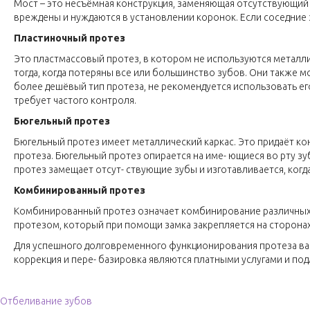
Мост – это несъёмная конструкция, заменяющая отсутствующий з
вреждены и нуждаются в установлении коронок. Если соседние
Пластиночный протез
Это пластмассовый протез, в котором не используются металл
тогда, когда потеряны все или большинство зубов. Они также 
более дешёвый тип протеза, не рекомендуется использовать его
требует частого контроля.
Бюгельный протез
Бюгельный протез имеет металлический каркас. Это придаёт ко
протеза. Бюгельный протез опирается на име- ющиеся во рту з
протез замещает отсут- ствующие зубы и изготавливается, ког
Комбинированный протез
Комбинированный протез означает комбинирование различных в
протезом, который при помощи замка закрепляется на сторона
Для успешного долговременного функционирования протеза важ
коррекция и пере- базировка являются платными услугами и по
Навигация по записям
Отбеливание зубов