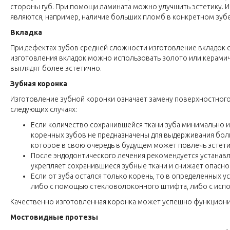
стороны губ. При помощи ламината можно улучшить эстетику. 
являются, например, наличие больших пломб в конкретном зубе
Вкладка
При дефектах зубов средней сложности изготовление вкладок с
изготовления вкладок можно использовать золото или керамиче
выглядят более эстетично.
Зубная коронка
Изготовление зубной коронки означает замену поверхностного 
следующих случаях:
Если количество сохранившейся ткани зуба минимально 
коренных зубов не предназначены для выдерживания бол
которое в свою очередь в будущем может повлечь эстет
После эндодонтического лечения рекомендуется устанавл
укрепляет сохранившиеся зубные ткани и снижает опаснос
Если от зуба остался только корень, то в определенных 
либо с помощью стекловолоконного штифта, либо с испо
Качественно изготовленная коронка может успешно функциониров
Мостовидные протезы