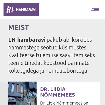
Ope
MEIST
LN hambaravi
pakub abi kõikides
hammastega seotud küsimustes.
Kvaliteetse tulemuse saavutamiseks
teeme tihedat koostööd parimate
kolleegidega ja hambalaboritega.
DR. LIIDIA
NÕMMEMEES
Dr. Liidia Nõmmemees on