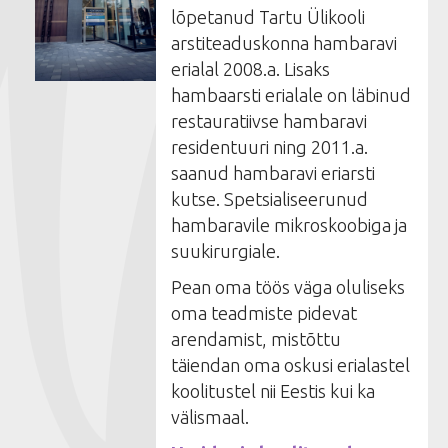
lõpetanud Tartu Ülikooli
arstiteaduskonna hambaravi
erialal 2008.a. Lisaks
hambaarsti erialale on läbinud
restauratiivse hambaravi
residentuuri ning 2011.a.
saanud hambaravi eriarsti
kutse. Spetsialiseerunud
hambaravile mikroskoobiga ja
suukirurgiale.
Pean oma töös väga oluliseks
oma teadmiste pidevat
arendamist, mistõttu
täiendan oma oskusi erialastel
koolitustel nii Eestis kui ka
välismaal.