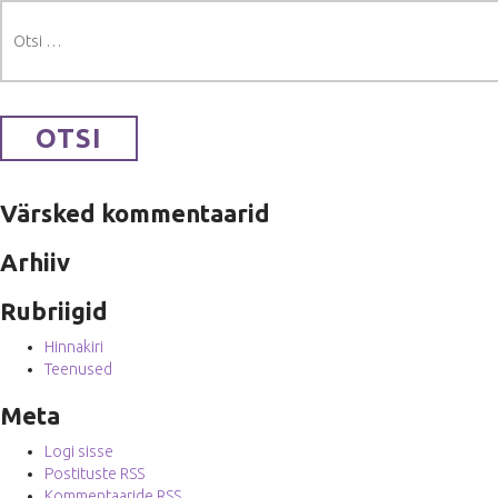
Otsi:
Värsked kommentaarid
Arhiiv
Rubriigid
Hinnakiri
Teenused
Meta
Logi sisse
Postituste RSS
Kommentaaride RSS