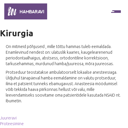
Ope
Kirurgia
On mitmeid põhjuseid , mille tõttu hammas tuleb eemaldada.
Enamlevinud nendest on: ulatuslik kaaries, kaugelearenenud
periodontaalhaigus, abstsess, ortodontiline korrektsioon,
tarkusehammas, murdunud hamba/juureosa, mõra juureosas.
Protseduur teostatakse ambulatoorselt lokaalse anesteesiaga.
Üldjuhul tänapäeval hamba eemaldamine on valutu protseduur,
ilma et patsient tunneks ebamugavust. Anasteesia möödumisel
võib tekkida haava piirkonnas hellust või valu, mille
leevendamiseks soovitame oma patsientidele kasutada NSAID nt.
Ibumetin.
Navigeerimine
Juureravi
Proteesimine