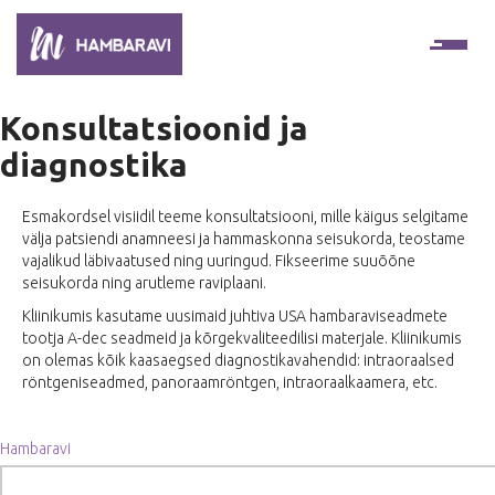
Ope
Konsultatsioonid ja
diagnostika
Esmakordsel visiidil teeme konsultatsiooni, mille käigus selgitame
välja patsiendi anamneesi ja hammaskonna seisukorda, teostame
vajalikud läbivaatused ning uuringud. Fikseerime suuõõne
seisukorda ning arutleme raviplaani.
Kliinikumis kasutame uusimaid juhtiva USA hambaraviseadmete
tootja A-dec seadmeid ja kõrgekvaliteedilisi materjale. Kliinikumis
on olemas kõik kaasaegsed diagnostikavahendid: intraoraalsed
röntgeniseadmed, panoraamröntgen, intraoraalkaamera, etc.
Navigeerimine
Hambaravi
Otsi: